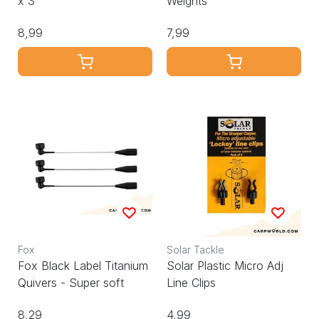
x 3
Weights
8,99
7,99
Fox
Solar Tackle
Fox Black Label Titanium
Solar Plastic Micro Adj
Quivers - Super soft
Line Clips
8,29
4,99