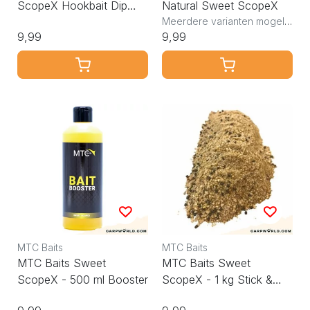
ScopeX Hookbait Dip
Natural Sweet ScopeX
250ml
Meerdere varianten mogelijk
9,99
9,99
MTC Baits
MTC Baits
MTC Baits Sweet
MTC Baits Sweet
ScopeX - 500 ml Booster
ScopeX - 1 kg Stick &
Bag Mix