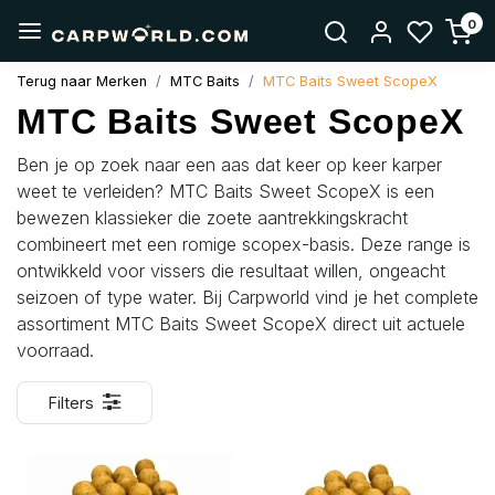
0
Terug naar Merken
MTC Baits
MTC Baits Sweet ScopeX
MTC Baits Sweet ScopeX
Ben je op zoek naar een aas dat keer op keer karper
weet te verleiden? MTC Baits Sweet ScopeX is een
bewezen klassieker die zoete aantrekkingskracht
combineert met een romige scopex-basis. Deze range is
ontwikkeld voor vissers die resultaat willen, ongeacht
seizoen of type water. Bij Carpworld vind je het complete
assortiment MTC Baits Sweet ScopeX direct uit actuele
voorraad.
Filters