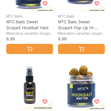
MTC Baits
MTC Baits
MTC Baits Sweet
MTC Baits Sweet
ScopeX Hookbait Hard
ScopeX Pop-Up Hi-
Meerdere varianten mogelijk
Visual
Meerdere varianten mogelijk
9,99
9,99