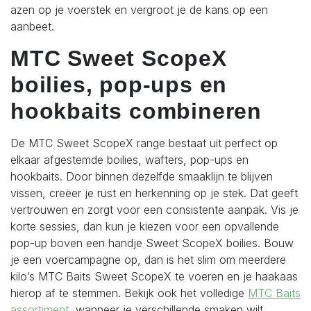
azen op je voerstek en vergroot je de kans op een
aanbeet.
MTC Sweet ScopeX
boilies, pop-ups en
hookbaits combineren
De MTC Sweet ScopeX range bestaat uit perfect op
elkaar afgestemde boilies, wafters, pop-ups en
hookbaits. Door binnen dezelfde smaaklijn te blijven
vissen, creëer je rust en herkenning op je stek. Dat geeft
vertrouwen en zorgt voor een consistente aanpak.
Vis je
korte sessies, dan kun je kiezen voor een opvallende
pop-up boven een handje Sweet ScopeX boilies. Bouw
je een voercampagne op, dan is het slim om meerdere
kilo’s MTC Baits Sweet ScopeX te voeren en je haakaas
hierop af te stemmen. Bekijk ook het volledige
MTC Baits
assortiment
wanneer je verschillende smaken wilt