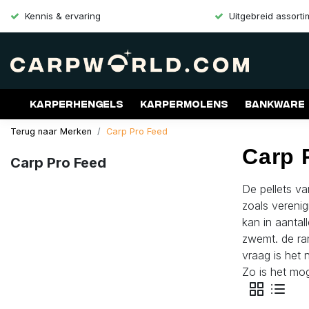
Kennis & ervaring
Uitgebreid assort
Karperhengels
Karpermolens
Bankware
Terug naar Merken
Carp Pro Feed
Merken
Aanbiedingen
Gift Cards
Carp 
Carp Pro Feed
De pellets va
zoals verenig
kan in aantal
zwemt. de ra
vraag is het
Zo is het mog