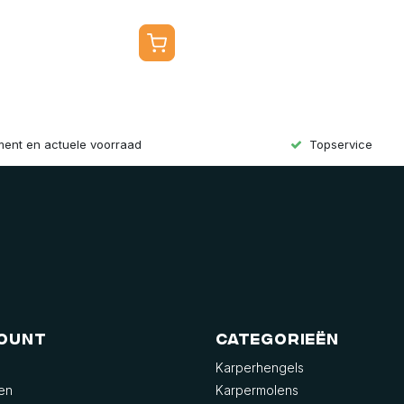
iment en actuele voorraad
Topservice
count
Categorieën
Karperhengels
gen
Karpermolens