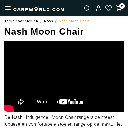
0
Terug naar Merken
Nash
Nash Moon Chair
Nash Moon Chair
De
Nash
(Indulgence) Moon Chair range is de meest
luxueze en comfortabele stoelen range op de markt. Het