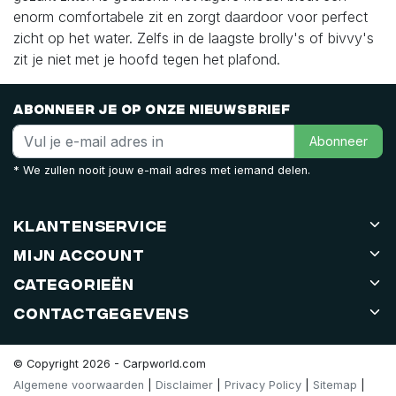
enorm comfortabele zit en zorgt daardoor voor perfect
zicht op het water. Zelfs in de laagste brolly's of bivvy's
zit je niet met je hoofd tegen het plafond.
Abonneer je op onze nieuwsbrief
Abonneer
* We zullen nooit jouw e-mail adres met iemand delen.
Klantenservice
Mijn account
Categorieën
Contactgegevens
© Copyright 2026 - Carpworld.com
Algemene voorwaarden
|
Disclaimer
|
Privacy Policy
|
Sitemap
|