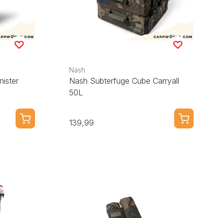
Nash
ister
Nash Subterfuge Cube Carryall
50L
139,99