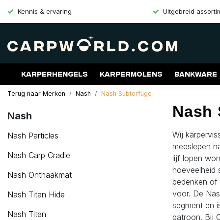
Kennis & ervaring
Uitgebreid assort
Karperhengels
Karpermolens
Bankware
Terug naar Merken
Nash
Nash Subterfuge
Merken
Aanbiedingen
Gift Cards
Nash 
Nash
Wij karpervi
Nash Particles
meeslepen naa
Nash Carp Cradle
lijf lopen wo
hoeveelheid s
Nash Onthaakmat
bedenken of
voor. De Nas
Nash Titan Hide
segment en i
Nash Titan
patroon. Bij