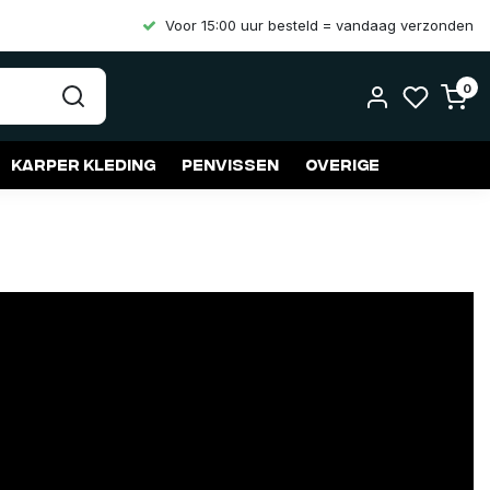
Voor 15:00 uur besteld = vandaag verzonden
0
Karper kleding
Penvissen
Overige