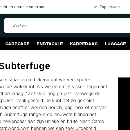
iment en actuele voorraad
Topservice
Carpcare
Endtackle
Karperaas
Luggage
Subterfuge
ssers staan erom bekend dat we veel spullen
r de waterkant. Als we een 'niet visser' tegen het
rdt de vraag: "Zo! Hoe lang ga je?", vanwege de
pullen, vaak gesteld. Je kunt het zo gek niet
Nash
heeft er wel een pouch, bag, box of carryall
h Subterfuge range is de nieuwste binnen het
s herkenbaar aan zijn unieke en brute Nash Camo
 Carpworld.com hebben we een zeer uitgebreid