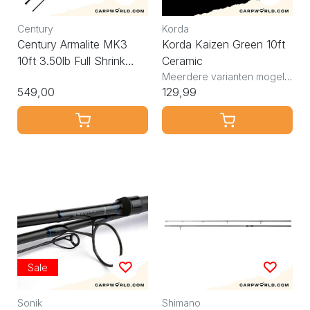
Century
Korda
Century Armalite MK3
Korda Kaizen Green 10ft
10ft 3.50lb Full Shrink
Ceramic
Alps ARD Ti Guides
Meerdere varianten mogelijk
549,00
129,99
Sale
Sonik
Shimano