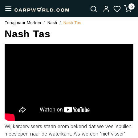
0
Terug naar Merken
Nash
Nash Tas
Nash Tas
Wij karpervissers staan erom bekend dat we veel spullen
meeslepen naar de waterkant. Als we een 'niet visser'