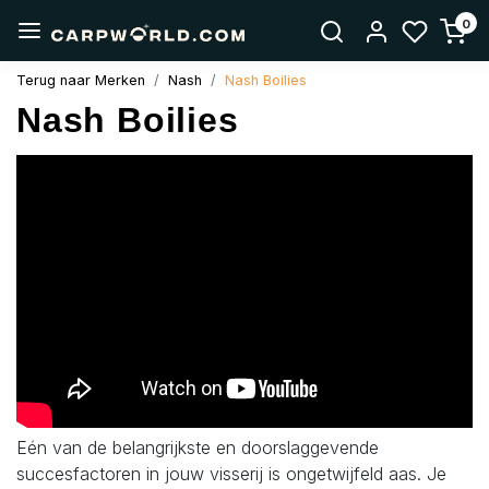
0
Terug naar Merken
Nash
Nash Boilies
Nash Boilies
Eén van de belangrijkste en doorslaggevende
succesfactoren in jouw visserij is ongetwijfeld aas. Je