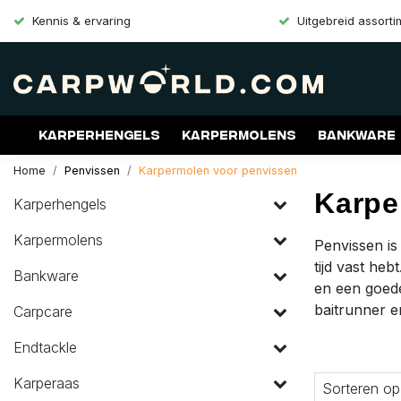
Kennis & ervaring
Uitgebreid assort
Karperhengels
Karpermolens
Bankware
Home
Penvissen
Karpermolen voor penvissen
Merken
Aanbiedingen
Gift Cards
Karpe
Karperhengels
Karpermolens
Penvissen is
tijd vast he
Bankware
en een goede
baitrunner e
Carpcare
Endtackle
Karperaas
Sorteren op