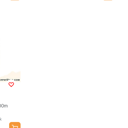
100m
k