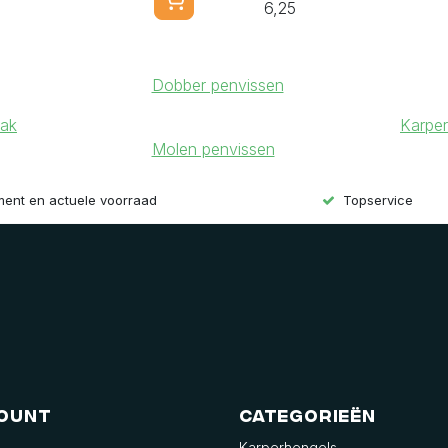
6,25
Dobber penvissen
aak
Karper
Molen penvissen
iment en actuele voorraad
Topservice
count
Categorieën
Karperhengels