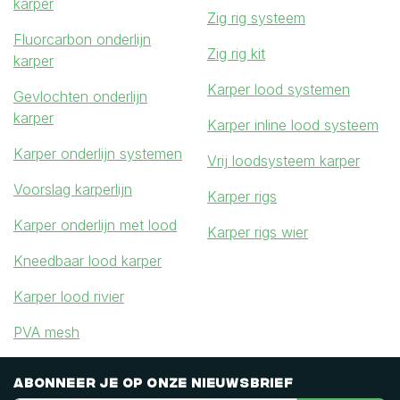
karper
Zig rig systeem
Fluorcarbon onderlijn
Zig rig kit
karper
Karper lood systemen
Gevlochten onderlijn
karper
Karper inline lood systeem
Karper onderlijn systemen
Vrij loodsysteem karper
Voorslag karperlijn
Karper rigs
Karper onderlijn met lood
Karper rigs wier
Kneedbaar lood karper
Karper lood rivier
PVA mesh
Abonneer je op onze nieuwsbrief