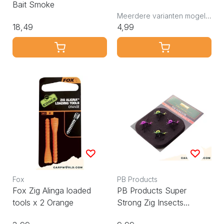
Bait Smoke
Meerdere varianten mogelijk
18,49
4,99
Fox
PB Products
Fox Zig Alinga loaded
PB Products Super
tools x 2 Orange
Strong Zig Insects
Yellow/Pink 4pcs size 10