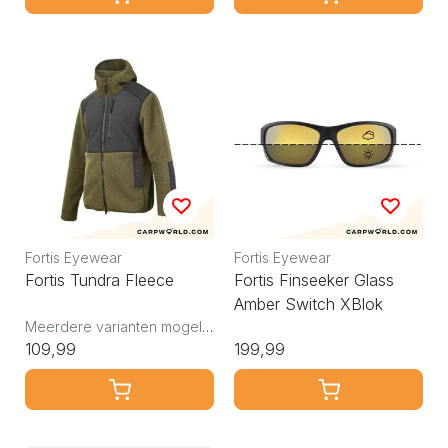
Fortis Eyewear
Fortis Eyewear
Fortis Tundra Fleece
Fortis Finseeker Glass
Amber Switch XBlok
Meerdere varianten mogelijk
109,99
199,99