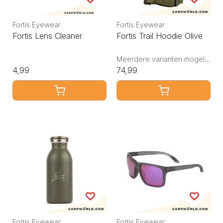
Fortis Eyewear
Fortis Eyewear
Fortis Lens Cleaner
Fortis Trail Hoodie Olive
Meerdere varianten mogelijk
4,99
74,99
Fortis Eyewear
Fortis Eyewear