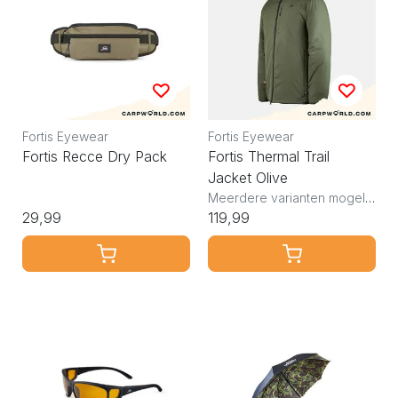
Fortis Eyewear
Fortis Eyewear
Fortis Recce Dry Pack
Fortis Thermal Trail
Jacket Olive
Meerdere varianten mogelijk
29,99
119,99