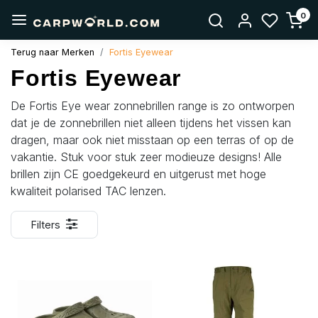
0
Terug naar Merken
Fortis Eyewear
Fortis Eyewear
De Fortis Eye wear zonnebrillen range is zo ontworpen
dat je de zonnebrillen niet alleen tijdens het vissen kan
dragen, maar ook niet misstaan op een terras of op de
vakantie. Stuk voor stuk zeer modieuze designs! Alle
brillen zijn CE goedgekeurd en uitgerust met hoge
kwaliteit polarised TAC lenzen.
Filters