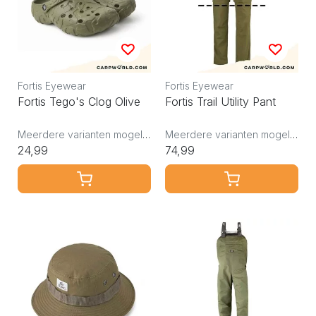
Fortis Eyewear
Fortis Eyewear
Fortis Tego's Clog Olive
Fortis Trail Utility Pant
Meerdere varianten mogelijk
Meerdere varianten mogelijk
24,99
74,99