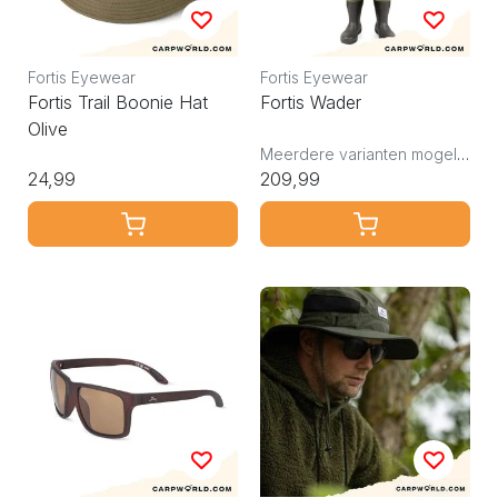
Fortis Eyewear
Fortis Eyewear
Fortis Trail Boonie Hat
Fortis Wader
Olive
Meerdere varianten mogelijk
24,99
209,99