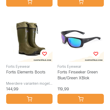
Fortis Eyewear
Fortis Eyewear
Fortis Elements Boots
Fortis Finseeker Green
Blue/Green XBlok
Meerdere varianten mogelijk
144,99
119,99