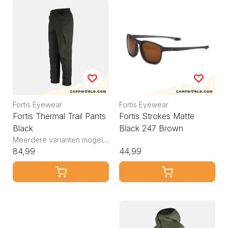
Fortis Eyewear
Fortis Eyewear
Fortis Thermal Trail Pants
Fortis Strokes Matte
Black
Black 247 Brown
Meerdere varianten mogelijk
84,99
44,99