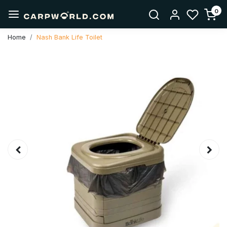
0
Home
Nash Bank Life Toilet