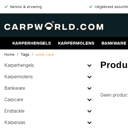
Kennis & ervaring
Uitgebreid assort
Karperhengels
Karpermolens
Bankware
Home
Tags
sonik carp
Merken
Aanbiedingen
Gift Cards
Produ
Karperhengels
Karpermolens
Bankware
Geen produc
Carpcare
Endtackle
Karperaas