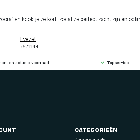
ooraf en kook je ze kort, zodat ze perfect zacht zijn en opti
Evezet
7571144
iment en actuele voorraad
Topservice
count
Categorieën
Karperhengels