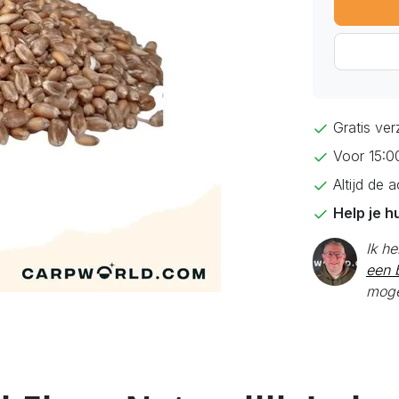
Gratis ve
Voor 15:0
Altijd de 
Help je h
Ik h
een b
moge