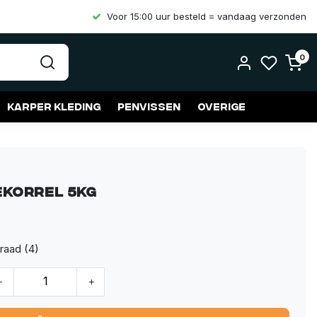
Voor 15:00 uur besteld = vandaag verzonden
0
Karper kleding
Penvissen
Overige
korrel 5kg
raad (4)
-
+