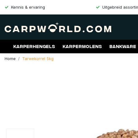
Kennis & ervaring
Uitgebreid assort
Karperhengels
Karpermolens
Bankware
Home
Tarwekorrel 5kg
Merken
Aanbiedingen
Gift Cards