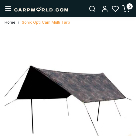
0
Home
Sonik Opti Cam Multi Tarp