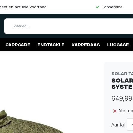
iment en actuele voorraad
Topservice
Carpcare
Endtackle
Karperaas
Luggage
Solar T
Solar
Syst
649,99
Niet o
Aantal