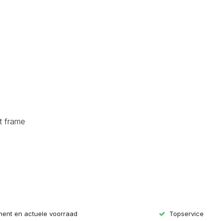
m
t frame
iment en actuele voorraad
Topservice