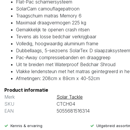
Flat-Pac scharniersysteem
SolarCam camouflagepatroon
Traagschuim matras Memory 6
Maximaal draagvermogen 225 kg
Gemakkelijk te openen crash ritsen
Tevens als losse bedchair verkrijgbaar
Volledig, hoogwaardig aluminium frame
Dubbellaags, 5-seizoens SolarTex D slaapzaksystee
Pac-Away compressiebanden en draaggreep
Uit te breiden met Waterproof Bedchair Shroud
Vlakke lendensteun met het matras geïntegreerd in he
Afmetingen: 208cm x 89cm x 40-52cm
Product informatie
Merk
Solar Tackle
SKU
CTCH04
EAN
5055681516314
Kennis & ervaring
Uitgebreid assort