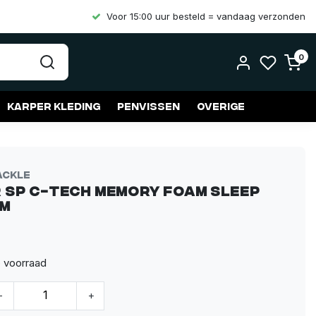
Voor 15:00 uur besteld = vandaag verzonden
0
Karper kleding
Penvissen
Overige
ackle
 SP C-Tech Memory Foam Sleep
em
p voorraad
-
+