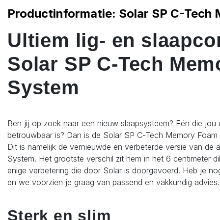
Productinformatie: Solar SP C-Tec
Ultiem lig- en slaapc
Solar SP C-Tech Mem
System
Ben jij op zoek naar een nieuw slaapsysteem? Eén die jou 
betrouwbaar is? Dan is de Solar SP C-Tech Memory Foam S
Dit is namelijk de vernieuwde en verbeterde versie van de
Solar Tackle
Solar SP C-Tech
System. Het grootste verschil zit hem in het 6 centimeter d
Waterproof
enige verbetering die door Solar is doorgevoerd. Heb je no
Bedchair Shrou
en we voorzien je graag van passend en vakkundig advies.
Meerdere variante
54,99
Sterk en slim