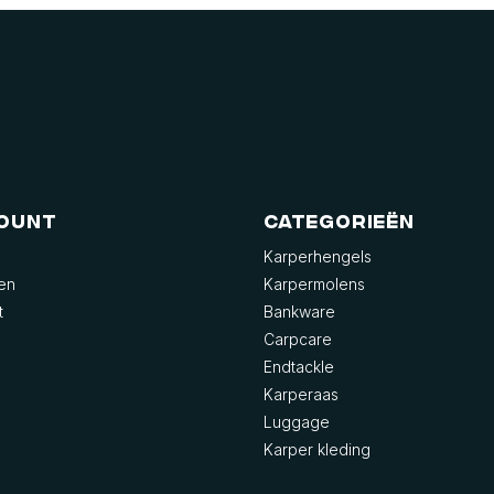
count
Categorieën
Karperhengels
gen
Karpermolens
t
Bankware
Carpcare
Endtackle
Karperaas
Luggage
Karper kleding