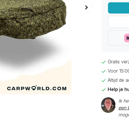
Gratis ve
Voor 15:0
Altijd de 
Help je h
Ik h
een b
moge