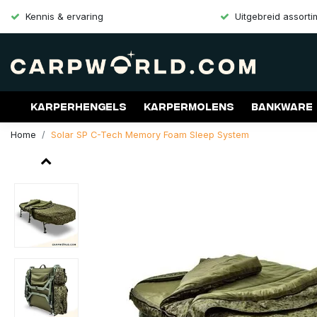
Kennis & ervaring
Uitgebreid assort
Karperhengels
Karpermolens
Bankware
Home
Solar SP C-Tech Memory Foam Sleep System
Merken
Aanbiedingen
Gift Cards