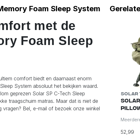
h Memory Foam Sleep System
Gerelat
omfort met de
ory Foam Sleep
ultiem comfort biedt en daarnaast enorm
leep System absoluut het bekijken waard.
 alom geprezen Solar SP C-Tech Sleep
Solar Tackle
Solar 
Solar SP C-Tech
Solar
ikke traagschuim matras. Maar dat is niet de
Uni Bedchair Bag
Pillo
g vragen? Bel, e-mail of bezoek onze winkel
d
n mogelijk
82,99
52,99