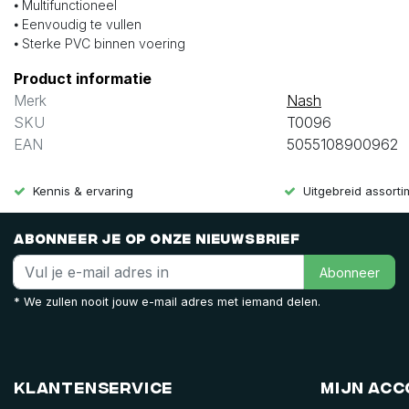
⦁ Multifunctioneel
⦁ Eenvoudig te vullen
⦁ Sterke PVC binnen voering
Product informatie
Merk
Nash
SKU
T0096
EAN
5055108900962
Kennis & ervaring
Uitgebreid assort
Abonneer je op onze nieuwsbrief
Abonneer
* We zullen nooit jouw e-mail adres met iemand delen.
Klantenservice
Mijn ac