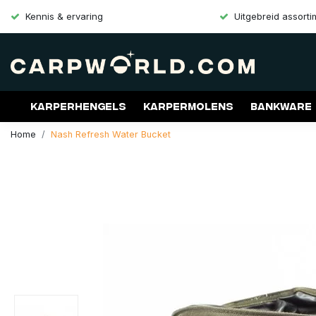
Kennis & ervaring
Uitgebreid assort
Karperhengels
Karpermolens
Bankware
Home
Nash Refresh Water Bucket
Merken
Aanbiedingen
Gift Cards