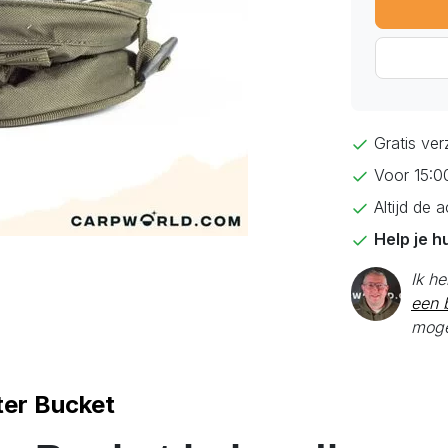
Gratis ve
Voor 15:0
Altijd de 
Help je h
Ik h
een b
moge
ter Bucket