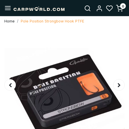
0
Home
Pole Position Strongbow Hook PTFE