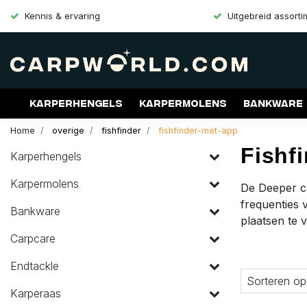
Kennis & ervaring
Uitgebreid assort
Karperhengels
Karpermolens
Bankware
Home
overige
fishfinder
fishfinder-met-app
Merken
Aanbiedingen
Gift Cards
Fishf
Karperhengels
Karpermolens
De Deeper c
frequenties
Bankware
plaatsen te 
Carpcare
Endtackle
Sorteren op
Karperaas