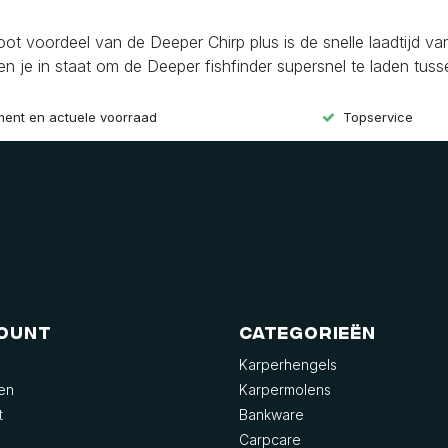
ot voordeel van de Deeper Chirp plus is de snelle laadtijd va
n je in staat om de Deeper fishfinder supersnel te laden tuss
iment en actuele voorraad
Topservice
count
Categorieën
Karperhengels
gen
Karpermolens
t
Bankware
Carpcare