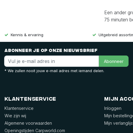
Een ander gro
75 minuten be
Kennis & ervaring
Uitgebreid assort
Abonneer je op onze nieuwsbrief
Abonneer
* We zullen nooit jouw e-mail adres met iemand delen.
Klantenservice
Mijn ac
Klantenservice
Inloggen
Wie zijn wij
Mijn bestellin
Algemene voorwaarden
Mijn verlanglijs
Openingstijden Carpworld.com