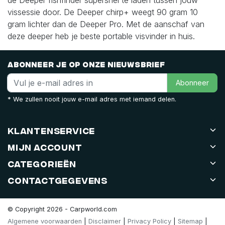
vissessie door.
De Deeper chirp+ weegt 90 gram 10
gram lichter dan de Deeper Pro.
Met de aanschaf van
deze deeper heb je beste portable visvinder in huis.
Abonneer je op onze nieuwsbrief
Abonneer
* We zullen nooit jouw e-mail adres met iemand delen.
Klantenservice
Mijn account
Categorieën
Contactgegevens
© Copyright 2026 - Carpworld.com
Algemene voorwaarden
|
Disclaimer
|
Privacy Policy
|
Sitemap
|