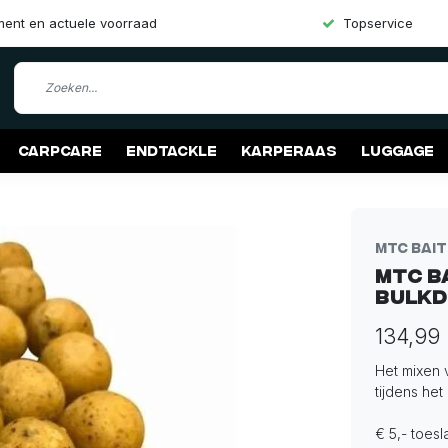
iment en actuele voorraad
Topservice
Carpcare
Endtackle
Karperaas
Luggage
MTC Bai
MTC B
Bulkd
134,99
Het mixen 
tijdens het
€ 5,- toes