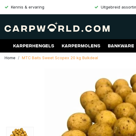
Kennis & ervaring
Uitgebreid assort
Karperhengels
Karpermolens
Bankware
Home
MTC Baits Sweet Scopex 20 kg Bulkdeal
Merken
Aanbiedingen
Gift Cards