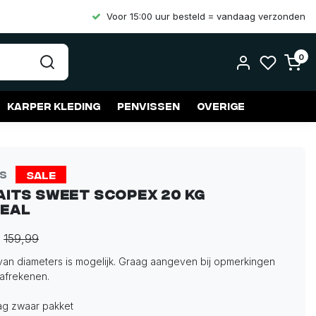
Voor 15:00 uur besteld = vandaag verzonden
0
Karper kleding
Penvissen
Overige
Sale
ts
aits Sweet Scopex 20 kg
eal
159,99
van diameters is mogelijk. Graag aangeven bij opmerkingen
 afrekenen.
lag zwaar pakket