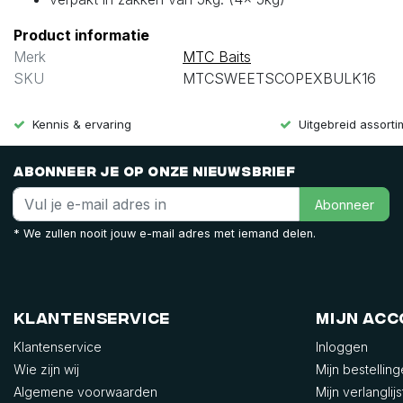
Product informatie
Merk
MTC Baits
SKU
MTCSWEETSCOPEXBULK16
Kennis & ervaring
Uitgebreid assort
Abonneer je op onze nieuwsbrief
Abonneer
* We zullen nooit jouw e-mail adres met iemand delen.
Klantenservice
Mijn ac
Klantenservice
Inloggen
Wie zijn wij
Mijn bestellin
Algemene voorwaarden
Mijn verlanglijs