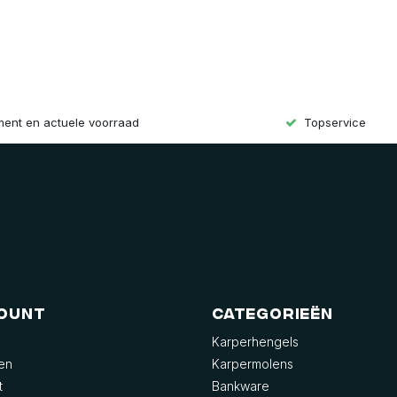
iment en actuele voorraad
Topservice
count
Categorieën
Karperhengels
gen
Karpermolens
t
Bankware