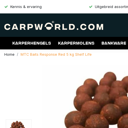
Kennis & ervaring
Uitgebreid assort
Karperhengels
Karpermolens
Bankware
Home
MTC Baits Response Red 5 kg Shelf Life
Merken
Aanbiedingen
Gift Cards