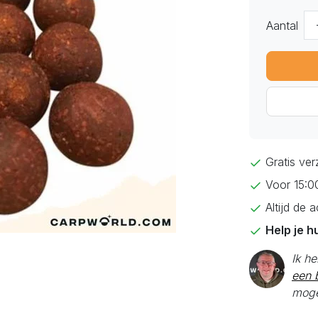
Aantal
Gratis ve
Voor 15:0
Altijd de 
Help je h
Ik h
een b
moge