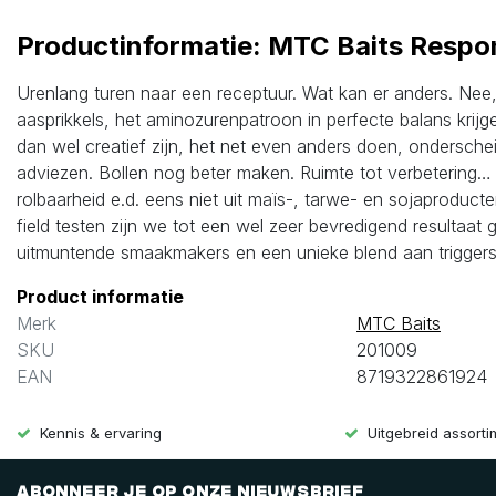
Productinformatie: MTC Baits Respon
Urenlang turen naar een receptuur. Wat kan er anders. Nee,
aasprikkels, het aminozurenpatroon in perfecte balans krijg
dan wel creatief zijn, het net even anders doen, ondersch
adviezen. Bollen nog beter maken. Ruimte tot verbetering… d
rolbaarheid e.d. eens niet uit maïs-, tarwe- en sojaproduc
field testen zijn we tot een wel zeer bevredigend resultaat
uitmuntende smaakmakers en een unieke blend aan triggers 
Product informatie
Merk
MTC Baits
SKU
201009
EAN
8719322861924
Kennis & ervaring
Uitgebreid assort
Abonneer je op onze nieuwsbrief