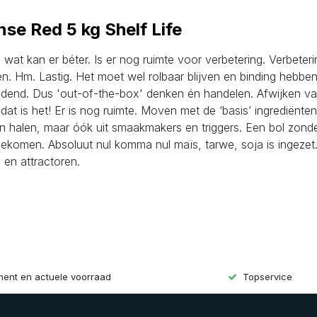
se Red 5 kg Shelf Life
 wat kan er béter. Is er nog ruimte voor verbetering. Verbeter
en. Hm. Lastig. Het moet wel rolbaar blijven en binding hebbe
eidend. Dus 'out-of-the-box' denken én handelen. Afwijken v
at is het! Er is nog ruimte. Moven met de ‘basis’ ingrediënten
ten halen, maar óók uit smaakmakers en triggers. Een bol zond
 gekomen. Absoluut nul komma nul maïs, tarwe, soja is ingezet
en attractoren.
iment en actuele voorraad
Topservice