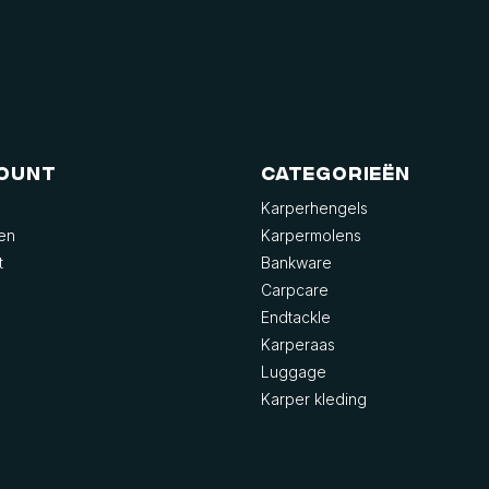
count
Categorieën
Karperhengels
gen
Karpermolens
t
Bankware
Carpcare
Endtackle
Karperaas
Luggage
Karper kleding