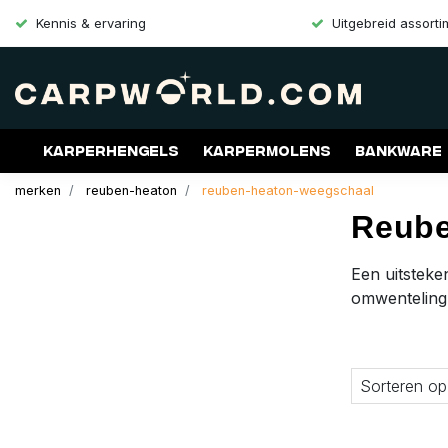
Kennis & ervaring
Uitgebreid assort
Karperhengels
Karpermolens
Bankware
merken
reuben-heaton
reuben-heaton-weegschaal
Merken
Aanbiedingen
Gift Cards
Reube
Een uitsteke
omwenteling 
Sorteren op