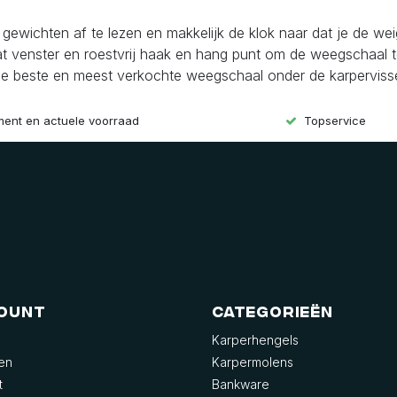
ewichten af te lezen en makkelijk de klok naar dat je de wei
t venster en roestvrij haak en hang punt om de weegschaal t
 de beste en meest verkochte weegschaal onder de karperviss
iment en actuele voorraad
Topservice
count
Categorieën
Karperhengels
gen
Karpermolens
t
Bankware