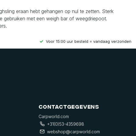
ghsling eraan hebt gehangen op nul te zetten. Sterk
e gebruiken met een weigh bar of weegdriepoot.
ers.
Voor 15:00 uur besteld = vandaag verzonden
Contactgegevens
Carpworld.com
+31(0)53-4359698
webshop@carpworld.com