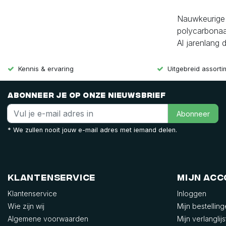
Nauwkeurige g
polycarbonaa
Al jarenlang
Kennis & ervaring
Uitgebreid assort
Abonneer je op onze nieuwsbrief
Abonneer
* We zullen nooit jouw e-mail adres met iemand delen.
Klantenservice
Mijn ac
Klantenservice
Inloggen
Wie zijn wij
Mijn bestellin
Algemene voorwaarden
Mijn verlanglijs