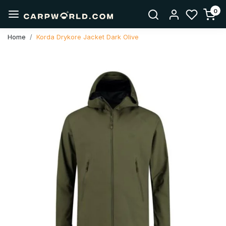
0
Home
Korda Drykore Jacket Dark Olive