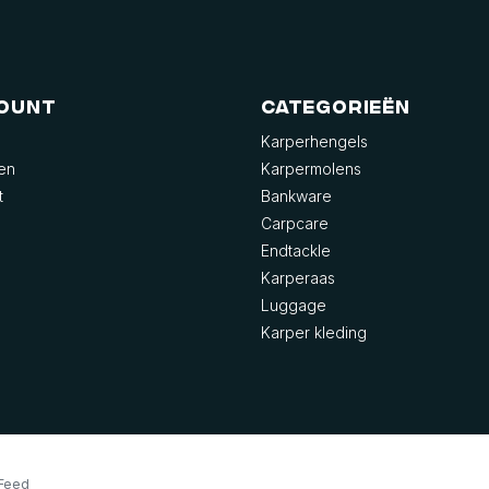
count
Categorieën
Karperhengels
gen
Karpermolens
t
Bankware
Carpcare
Endtackle
Karperaas
Luggage
Karper kleding
Feed