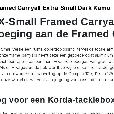
amed Carryall Extra Small Dark Kamo
Small Framed Carryall
eging aan de Framed C
-Small-versie een ruime opbergoplossing, terwijl de totale af
al onze frame-carryalls heeft deze een gepoedercoat aluminium
zich een open compartiment voor het opbergen van grotere 
 Als de voorgevormde bak wordt verwijderd, kan het harde, ge
 zijn ontworpen als aanvulling op de Compac 100, 110 en 125 EV
k onze winkel en we voorzien je graag van passend en vakkun
eg voor een Korda-tacklebo
den. Het voorvak is voorzien van twee interne indelingstasse