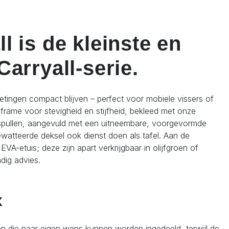
 is de kleinste en
arryall-serie.
metingen compact blijven – perfect voor mobiele vissers of
 frame voor stevigheid en stijfheid, bekleed met onze
spullen, aangevuld met een uitneembare, voorgevormde
watteerde deksel ook dienst doen als tafel. Aan de
A-etuis; deze zijn apart verkrijgbaar in olijfgroen of
dig advies.
x
n die naar eigen wens kunnen worden ingedeeld, terwijl de