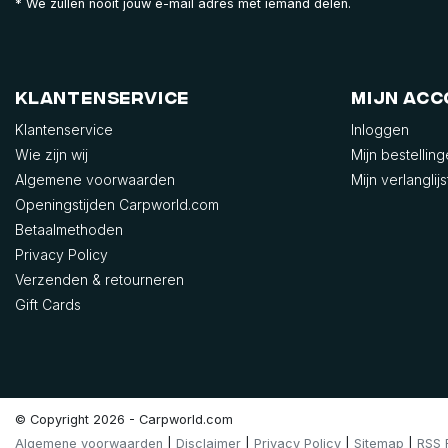
* We zullen nooit jouw e-mail adres met iemand delen.
Klantenservice
Mijn ac
Klantenservice
Inloggen
Wie zijn wij
Mijn bestellin
Algemene voorwaarden
Mijn verlanglijs
Openingstijden Carpworld.com
Betaalmethoden
Privacy Policy
Verzenden & retourneren
Gift Cards
© Copyright 2026 - Carpworld.com
Algemene voorwaarden
|
Disclaimer
|
Privacy Policy
|
Sitemap
|
RSS 