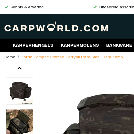
Kennis & ervaring
Uitgebreid assort
Karperhengels
Karpermolens
Bankware
Home
Korda Compac Framed Carryall Extra Small Dark Kamo
Merken
Aanbiedingen
Gift Cards