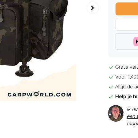
Gratis ve
Voor 15:0
Altijd de 
Help je h
Ik h
een b
moge