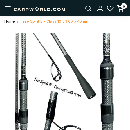
0
Home
Free Spirit E'- Class 10ft 3.00lb 40mm