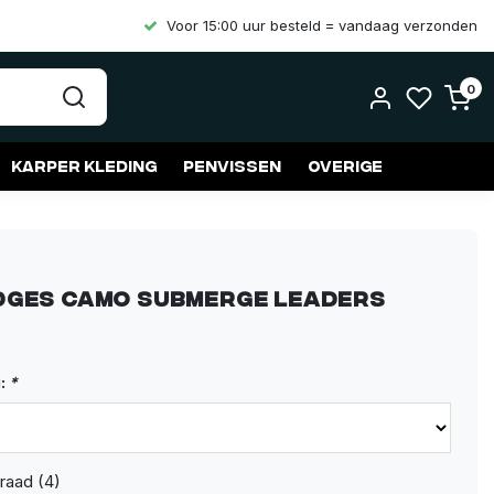
Voor 15:00 uur besteld = vandaag verzonden
0
Karper kleding
Penvissen
Overige
dges Camo Submerge Leaders
g:
*
raad (4)