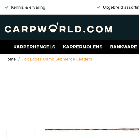
Kennis & ervaring
Uitgebreid assort
Karperhengels
Karpermolens
Bankware
Home
Fox Edges Camo Submerge Leaders
Merken
Aanbiedingen
Gift Cards