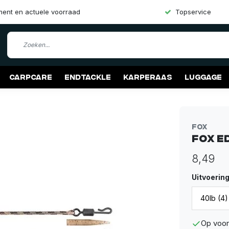
iment en actuele voorraad
Topservice
Carpcare
Endtackle
Karperaas
Luggage
Fox
Fox E
8,49
Uitvoerin
Op voor