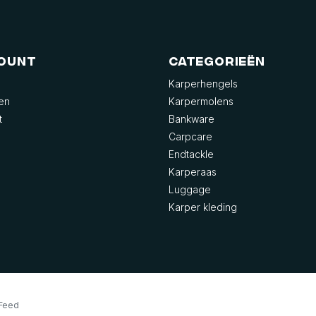
count
Categorieën
Karperhengels
gen
Karpermolens
t
Bankware
Carpcare
Endtackle
Karperaas
Luggage
Karper kleding
Feed