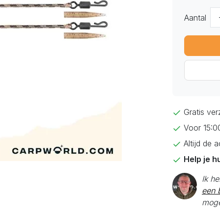
Aantal
Gratis ve
Voor 15:0
Altijd de 
Help je h
Ik h
een b
moge