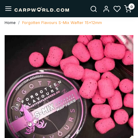
0
Home
Forgotten Flavours S-Mix Wafter 15x12mm