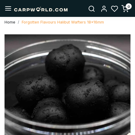
0
Home
Forgotten Flavours Halibut Wafters 18x16mm