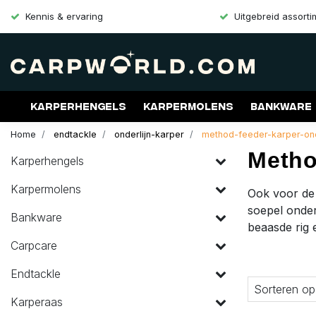
Kennis & ervaring
Uitgebreid assort
Karperhengels
Karpermolens
Bankware
Home
endtackle
onderlijn-karper
method-feeder-karper-ond
Merken
Aanbiedingen
Gift Cards
Metho
Karperhengels
Karpermolens
Ook voor de 
soepel onder
Bankware
beaasde rig 
Carpcare
Endtackle
Sorteren op
Karperaas