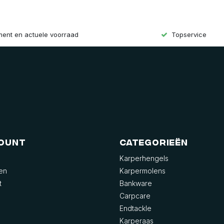
iment en actuele voorraad
Topservice
count
Categorieën
Karperhengels
gen
Karpermolens
t
Bankware
Carpcare
Endtackle
Karperaas