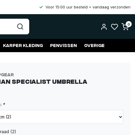
Voor 15:00 uur besteld = vandaag verzonden
0
Karper kleding
Penvissen
Overige
pgear
an Specialist Umbrella
g:
*
raad (2)