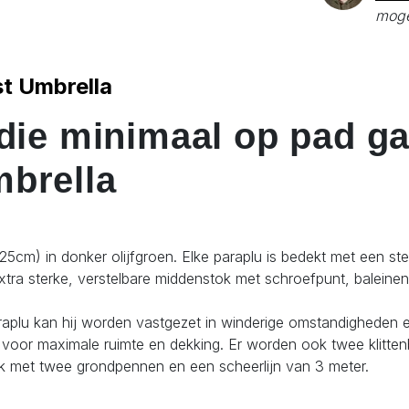
moge
st Umbrella
die minimaal op pad ga
mbrella
(125cm) in donker olijfgroen. Elke paraplu is bedekt met een s
xtra sterke, verstelbare middenstok met schroefpunt, balein
raplu kan hij worden vastgezet in winderige omstandigheden 
d voor maximale ruimte en dekking. Er worden ook twee klitt
ak met twee grondpennen en een scheerlijn van 3 meter.