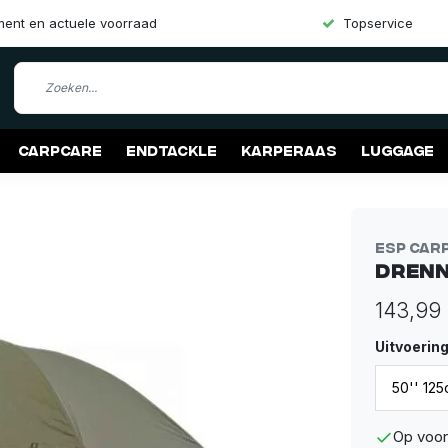
iment en actuele voorraad
Topservice
Carpcare
Endtackle
Karperaas
Luggage
ESP Car
Drenn
143,99
Uitvoerin
Op voor