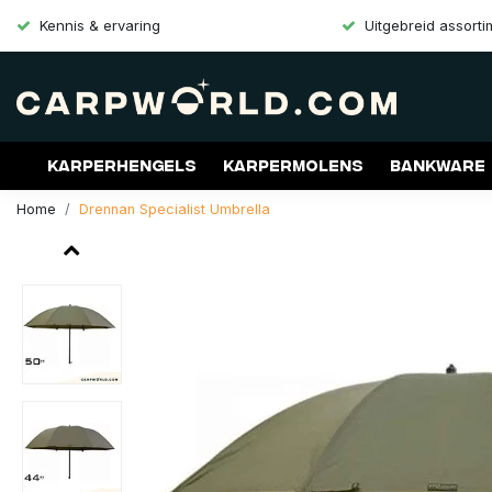
Kennis & ervaring
Uitgebreid assort
Karperhengels
Karpermolens
Bankware
Home
Drennan Specialist Umbrella
Merken
Aanbiedingen
Gift Cards