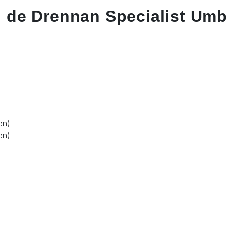
 de Drennan Specialist Umb
en)
en)