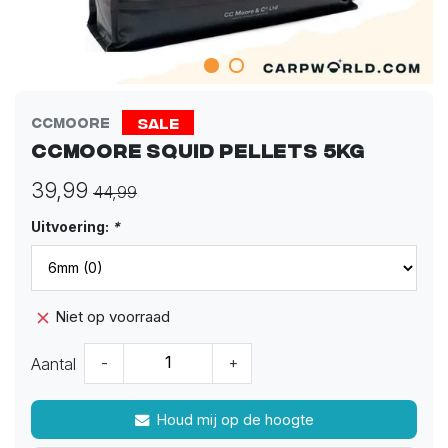
Sale
CCMoore
CCMoore Squid Pellets 5kg
39,99
44,99
Uitvoering:
*
Niet op voorraad
Aantal
-
+
Houd mij op de hoogte