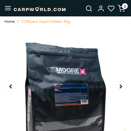
0
Home
CCMoore Squid Pellets 5kg