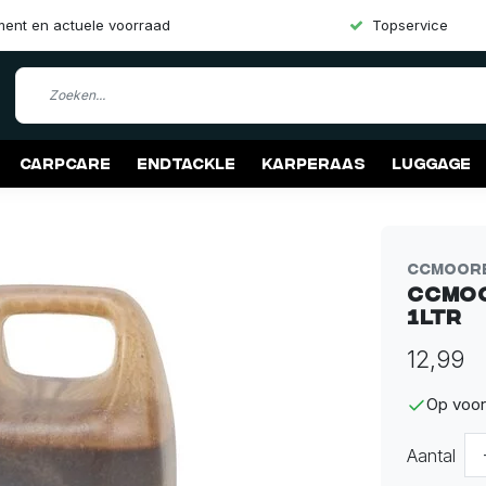
iment en actuele voorraad
Topservice
Carpcare
Endtackle
Karperaas
Luggage
CCMoor
CCMoo
1Ltr
12,99
Op voor
Aantal