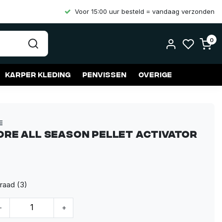
Voor 15:00 uur besteld = vandaag verzonden
0
Karper kleding
Penvissen
Overige
e
re All Season Pellet Activator
raad (3)
-
+