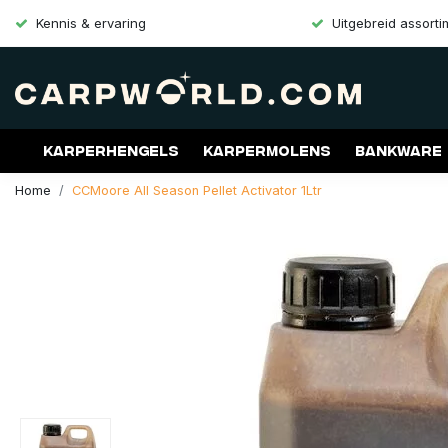
Kennis & ervaring
Uitgebreid assort
Karperhengels
Karpermolens
Bankware
Home
CCMoore All Season Pellet Activator 1Ltr
Merken
Aanbiedingen
Gift Cards