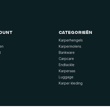
count
Categorieën
Karperhengels
gen
Karpermolens
t
Bankware
Carpcare
Endtackle
Karperaas
Luggage
Karper kleding