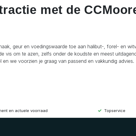
ttractie met de CCMoor
aak, geur en voedingswaarde toe aan halibut-, forel- en witvi
j de vis om te azen, zelfs onder de koudste en meest uitdage
el en we voorzien je graag van passend en vakkundig advies.
iment en actuele voorraad
Topservice