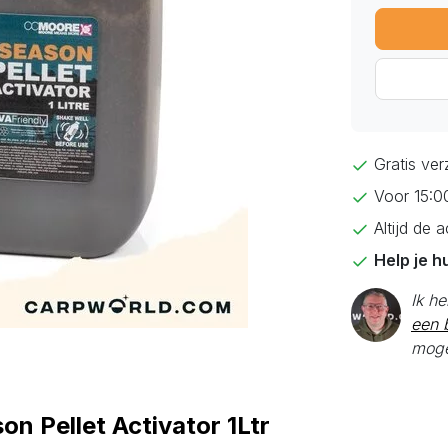
Gratis ve
Voor 15:0
Altijd de 
Help je h
Ik h
een b
moge
n Pellet Activator 1Ltr