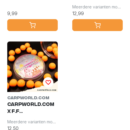
EsterSquid12
EsterSquid12
Meerdere varianten mogelijk
Hookbait Spray
Pop Up 15mm
9,99
12,99
50ml
Carpworld.com
Carpworld.com
X F.F
EsterSweet12
Meerdere varianten mogelijk
Pop Up 15mm
12,50