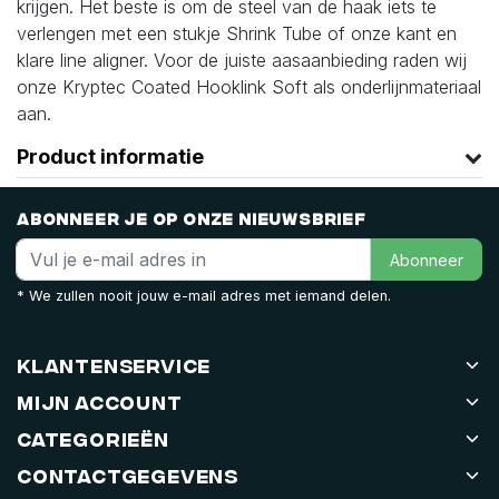
krijgen. Het beste is om de steel van de haak iets te
verlengen met een stukje Shrink Tube of onze kant en
klare line aligner. Voor de juiste aasaanbieding raden wij
onze Kryptec Coated Hooklink Soft als onderlijnmateriaal
aan.
Product informatie
Abonneer je op onze nieuwsbrief
Abonneer
* We zullen nooit jouw e-mail adres met iemand delen.
Klantenservice
Mijn account
Categorieën
Contactgegevens