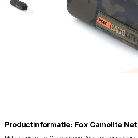
Productinformatie: Fox Camolite Net
Met het unieke Fox Camo patroon Ontworpen om het landen