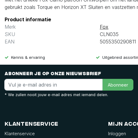
gebruikt zoals Torque en Horizon XT Sluiten en vastzetten 
Product informatie
Merk
Fox
SKU
CLN035
EAN
5055350290811
Kennis & ervaring
Uitgebreid assort
Abonneer je op onze nieuwsbrief
Abonneer
* We zullen nooit jouw e-mail adres met iemand delen.
Klantenservice
Mijn ac
Klantenservice
Inloggen