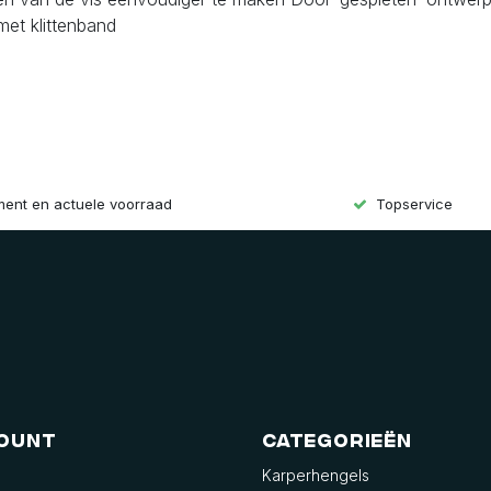
met klittenband
iment en actuele voorraad
Topservice
count
Categorieën
Karperhengels