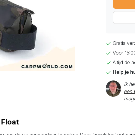
Gratis ve
Voor 15:0
Altijd de 
Help je h
Ik h
een b
moge
 Float
 van de vis eenvoudiger te maken Door ‘gespleten’ ontwerp 