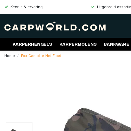
Kennis & ervaring
Uitgebreid assort
Karperhengels
Karpermolens
Bankware
Home
Fox Camolite Net Float
Merken
Aanbiedingen
Gift Cards