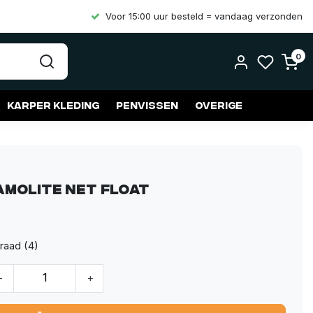
Voor 15:00 uur besteld = vandaag verzonden
0
Karper kleding
Penvissen
Overige
amolite Net Float
raad (4)
-
+