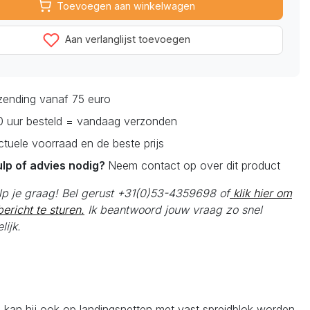
Toevoegen aan winkelwagen
Aan verlanglijst toevoegen
rzending vanaf 75 euro
0 uur besteld = vandaag verzonden
actuele voorraad en de beste prijs
ulp of advies nodig?
Neem contact op over dit product
elp je graag! Bel gerust +31(0)53-4359698 of
klik hier om
ericht te sturen.
Ik beantwoord jouw vraag zo snel
lijk.
kan hij ook op landingsnetten met vast spreidblok worden