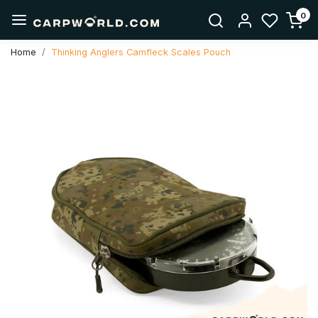
0
Home
Thinking Anglers Camfleck Scales Pouch