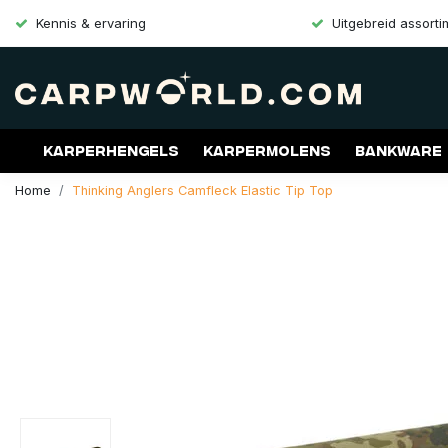
Kennis & ervaring
Uitgebreid assort
Karperhengels
Karpermolens
Bankware
Home
Thinking Anglers Camfleck Elastic Tip Top
Merken
Aanbiedingen
Gift Cards