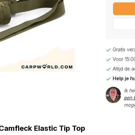
Gratis ve
Voor 15:0
Altijd de 
Help je h
Ik h
een b
moge
Camfleck Elastic Tip Top