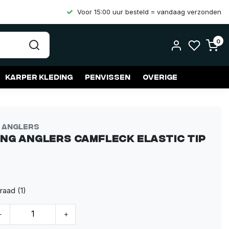
Voor 15:00 uur besteld = vandaag verzonden
0
Karper kleding
Penvissen
Overige
g Anglers
ing Anglers Camfleck Elastic Tip
raad (1)
-
+