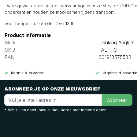
Twee gewatteerde tip tops vervaardigd in onze stevige 210D Ca
onderkant en houden ze mooi samen tijdens transport.
voor hengels tussen de 12 en 13 ft
Product informatie
Merk
Thinking Anglers
SKU
TAETTC
EAN
601913575533
Kennis & ervaring
Uitgebreid assort
Abonneer je op onze nieuwsbrief
Abonneer
* We zullen nooit jouw e-mail adres met iemand delen.