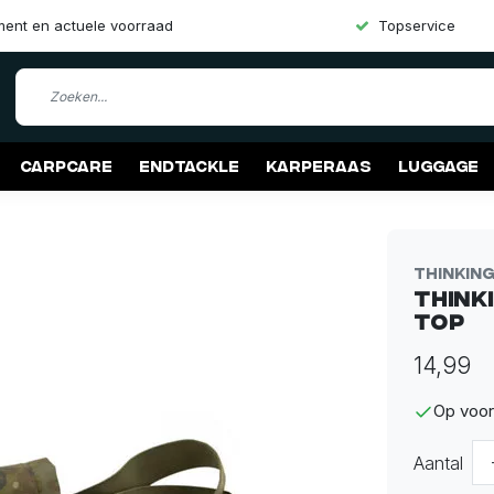
iment en actuele voorraad
Topservice
Carpcare
Endtackle
Karperaas
Luggage
Thinkin
Think
Top
14,99
Op voor
Aantal