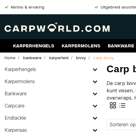
Kennis & ervaring
Uitgebreid assort
Karperhengels
Karpermolens
Bankware
Home
bankware
karpertent
bivvy
carp-bivvy
Merken
Aanbiedingen
Gift Cards
Carp 
Karperhengels
Karpermolens
De carp bivv
kunt vissen.
Bankware
overwraps. H
Carpcare
Endtackle
Sorteren op
Karperaas