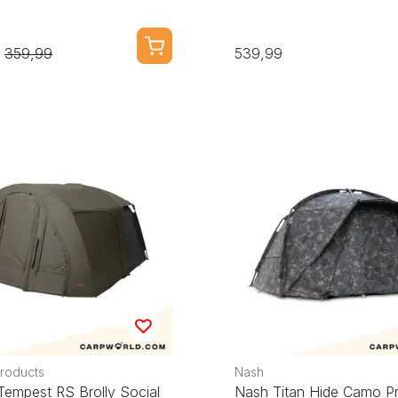
359,99
539,99
Products
Nash
Tempest RS Brolly Social
Nash Titan Hide Camo Pr