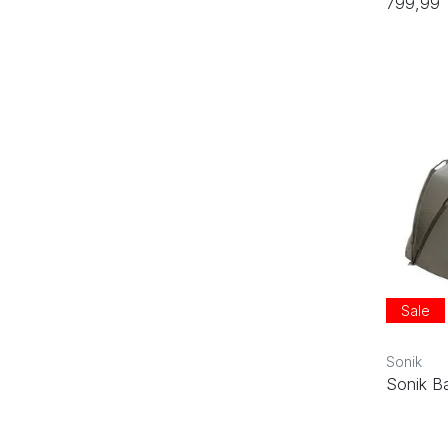
799,99
Sale
Sonik
Sonik B