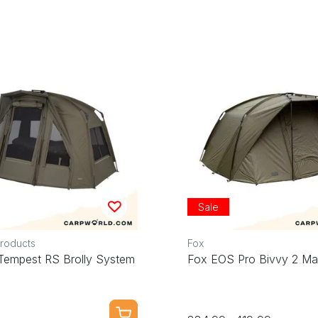
Sale
Products
Fox
 Tempest RS Brolly System
Fox EOS Pro Bivvy 2 M