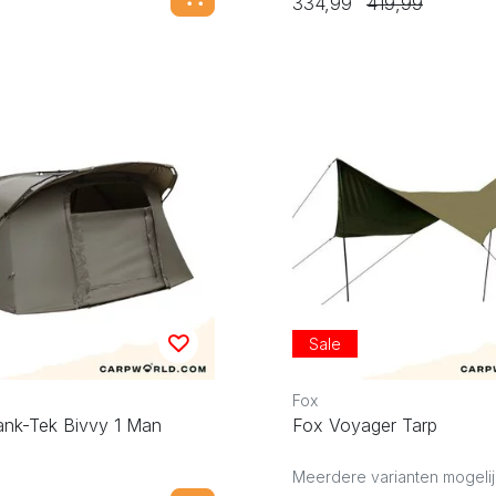
334,99
419,99
Sale
Fox
ank-Tek Bivvy 1 Man
Fox Voyager Tarp
Meerdere varianten mogelij