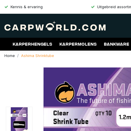
Kennis & ervaring
Uitgebreid assort
Karperhengels
Karpermolens
Bankware
Home
Ashima Shrinktube
Merken
Aanbiedingen
Gift Cards