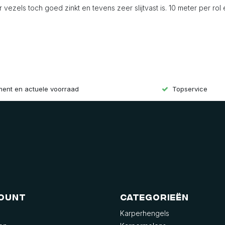
ezels toch goed zinkt en tevens zeer slijtvast is. 10 meter per rol 
iment en actuele voorraad
Topservice
count
Categorieën
Karperhengels