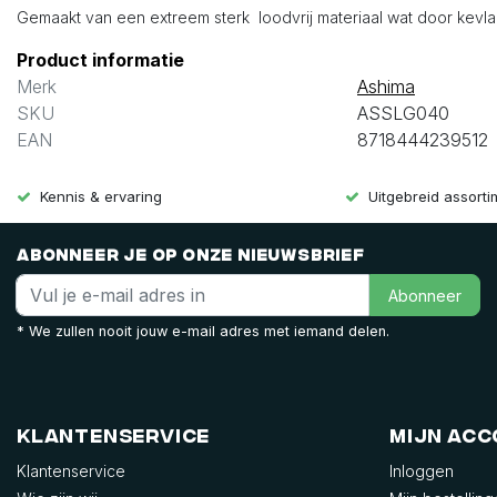
Gemaakt van een extreem sterk loodvrij materiaal wat door kevlar v
Product informatie
Merk
Ashima
SKU
ASSLG040
EAN
8718444239512
Kennis & ervaring
Uitgebreid assort
Abonneer je op onze nieuwsbrief
Abonneer
* We zullen nooit jouw e-mail adres met iemand delen.
Klantenservice
Mijn ac
Klantenservice
Inloggen