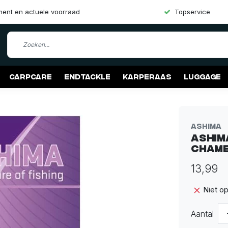
iment en actuele voorraad
Topservice
Carpcare
Endtackle
Karperaas
Luggage
Ashima
Ashim
Cham
13,99
Niet o
Aantal