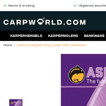
Kennis & ervaring
Uitgebreid assort
Karperhengels
Karpermolens
Bankware
Home
Ashima Gangster Snag Leader 40lb Chameleon
Merken
Aanbiedingen
Gift Cards