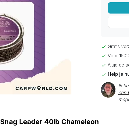
Gratis ve
Voor 15:0
Altijd de 
Help je h
Ik h
een b
moge
r Snag Leader 40lb Chameleon