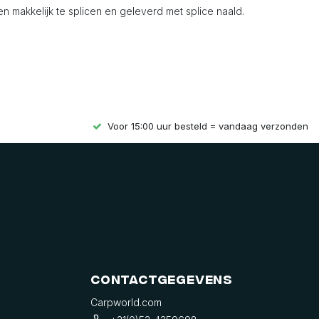
en makkelijk te splicen en geleverd met splice naald.
Voor 15:00 uur besteld = vandaag verzonden
Contactgegevens
Carpworld.com