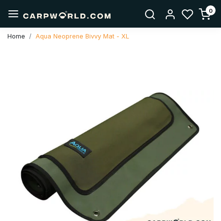
0
Home
Aqua Neoprene Bivvy Mat - XL