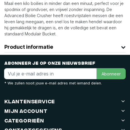
Maal een kilo boilies in minder dan een minuut, perfect voor je
spodmix of grondvoer, en vrijwel zonder inspanning. De
Advanced Boilie Crusher heeft roestvrijstalen messen die een
leven lang meegaan, een snel los te maken hendel waardoor
hij gemakkelijk te dragen is, en de volledige set bevat een
standaard Modulair Bucket.
Product informatie
Abonneer je op onze nieuwsbrief
Abonneer
* We zullen nooit jouw e-mail adres met iemand delen.
Klantenservice
Mijn account
Categorieën
Contactgegevens