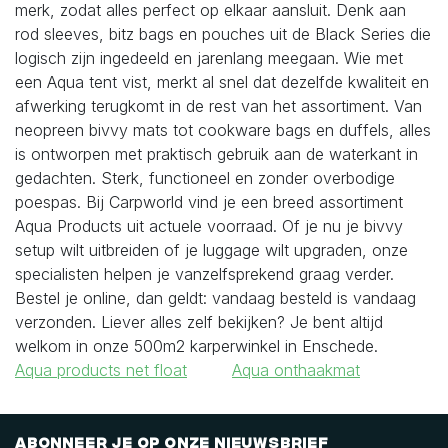
merk, zodat alles perfect op elkaar aansluit. Denk aan
rod sleeves, bitz bags en pouches uit de Black Series die
logisch zijn ingedeeld en jarenlang meegaan.
Wie met
een Aqua tent vist, merkt al snel dat dezelfde kwaliteit en
afwerking terugkomt in de rest van het assortiment. Van
neopreen bivvy mats tot cookware bags en duffels, alles
is ontworpen met praktisch gebruik aan de waterkant in
gedachten. Sterk, functioneel en zonder overbodige
poespas.
Bij Carpworld vind je een breed assortiment
Aqua Products uit actuele voorraad. Of je nu je bivvy
setup wilt uitbreiden of je luggage wilt upgraden, onze
specialisten helpen je vanzelfsprekend graag verder.
Bestel je online, dan geldt: vandaag besteld is vandaag
verzonden. Liever alles zelf bekijken? Je bent altijd
welkom in onze 500m2 karperwinkel in Enschede.
Aqua products net float
Aqua onthaakmat
Abonneer je op onze nieuwsbrief