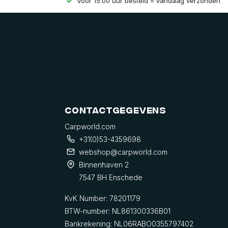
Voor 15:00 uur besteld = vandaag verzonden
Contactgegevens
Carpworld.com
+31(0)53-4359698
webshop@carpworld.com
Binnenhaven 2
7547 BH Enschede
KvK Number: 78201179
BTW-number: NL861300336B01
Bankrekening: NL06RABO0355797402