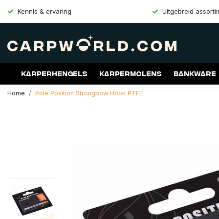
Kennis & ervaring
Uitgebreid assort
Karperhengels
Karpermolens
Bankware
Home
Pole Position Strongbow Hook PTFE
Merken
Aanbiedingen
Gift Cards