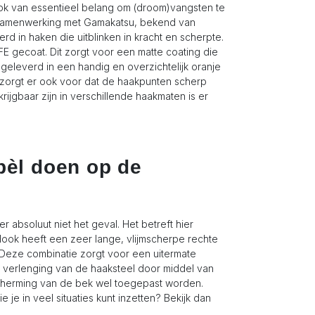
ook van essentieel belang om (droom)vangsten te
in samenwerking met Gamakatsu, bekend van
d in haken die uitblinken in kracht en scherpte.
TFE gecoat. Dit zorgt voor een matte coating die
geleverd in een handig en overzichtelijk oranje
aar zorgt er ook voor dat de haakpunten scherp
ijgbaar zijn in verschillende haakmaten is er
ppèl doen op de
er absoluut niet het geval. Het betreft hier
ook heeft een zeer lange, vlijmscherpe rechte
. Deze combinatie zorgt voor een uitermate
Een verlenging van de haaksteel door middel van
bescherming van de bek wel toegepast worden.
 je in veel situaties kunt inzetten? Bekijk dan