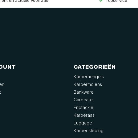
iment en actuele voorraad
Topservice
count
Categorieën
Karperhengels
gen
Karpermolens
t
Bankware
Carpcare
Endtackle
Karperaas
Luggage
Karper kleding