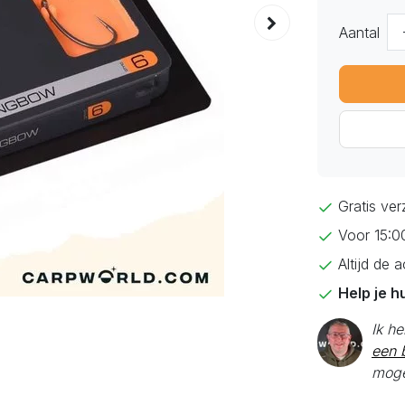
Aantal
Gratis ve
Voor 15:0
Altijd de 
Help je h
Ik h
een b
moge