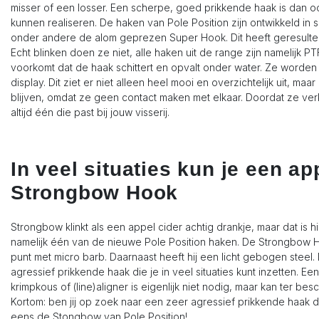
misser of een losser. Een scherpe, goed prikkende haak is dan 
kunnen realiseren. De haken van Pole Position zijn ontwikkeld 
onder andere de alom geprezen Super Hook. Dit heeft geresulteer
Echt blinken doen ze niet, alle haken uit de range zijn namelijk P
voorkomt dat de haak schittert en opvalt onder water. Ze worden 
display. Dit ziet er niet alleen heel mooi en overzichtelijk uit, m
blijven, omdat ze geen contact maken met elkaar. Doordat ze verkr
altijd één die past bij jouw visserij.
In veel situaties kun je een a
Strongbow Hook
Strongbow klinkt als een appel cider achtig drankje, maar dat is hi
namelijk één van de nieuwe Pole Position haken. De Strongbow H
punt met micro barb. Daarnaast heeft hij een licht gebogen steel
agressief prikkende haak die je in veel situaties kunt inzetten. 
krimpkous of (line)aligner is eigenlijk niet nodig, maar kan ter 
Kortom: ben jij op zoek naar een zeer agressief prikkende haak die
eens de Stongbow van Pole Position!