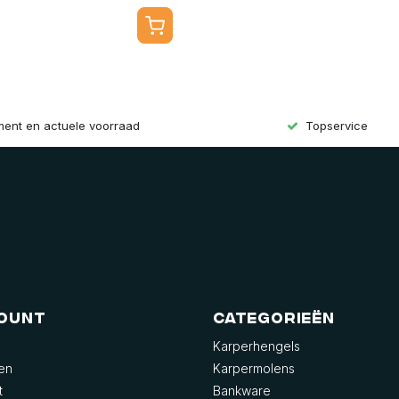
iment en actuele voorraad
Topservice
count
Categorieën
Karperhengels
gen
Karpermolens
t
Bankware