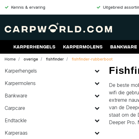
Kennis & ervaring
Uitgebreid assort
Karperhengels
Karpermolens
Bankware
Home
overige
fishfinder
fishfinder-rubberboot
Merken
Aanbiedingen
Gift Cards
Fishf
Karperhengels
Karpermolens
De beste mobi
wifi die gebr
Bankware
extreme nauw
van de Deeper
Carpcare
staat om de 
Endtackle
Deeper Pro. M
Karperaas