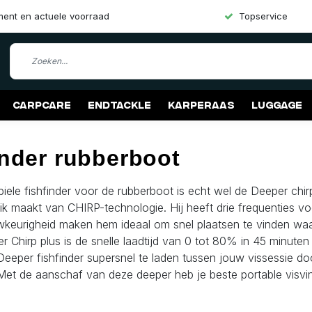
iment en actuele voorraad
Topservice
Carpcare
Endtackle
Karperaas
Luggage
inder rubberboot
ele fishfinder voor de rubberboot is echt wel de Deeper chirp
uik maakt van CHIRP-technologie. Hij heeft drie frequenties 
keurigheid maken hem ideaal om snel plaatsen te vinden waar
 Chirp plus is de snelle laadtijd van 0 tot 80% in 45 minuten
Deeper fishfinder supersnel te laden tussen jouw vissessie d
et de aanschaf van deze deeper heb je beste portable visvind