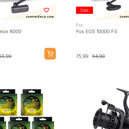
Sale
Fox
erox 8000
Fox EOS 10000 FS
59,99
75,99
94,99