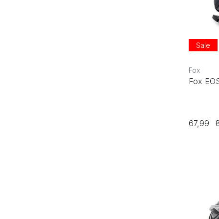
Sale
Fox
Fox EO
67,99