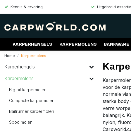
Kennis & ervaring
Uitgebreid assort
Karperhengels
Karpermolens
Bankware
Home
Karpermolens
Merken
Aanbiedingen
Gift Cards
Karpe
Karperhengels
Karpermolens
Karpermolens
voor de karp
Big pit karpermolen
normale vis
Compacte karpermolen
sterke body 
verre worpen
Baitrunner karpermolen
belangrijk. K
nylon, fluoro
Spod molen
Carpworld.c