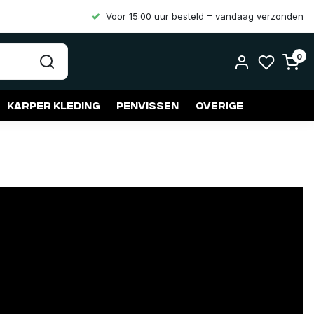
Voor 15:00 uur besteld = vandaag verzonden
0
Karper kleding
Penvissen
Overige