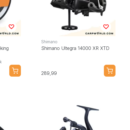
Shimano
king
Shimano Ultegra 14000 XR XTD
k
289,99