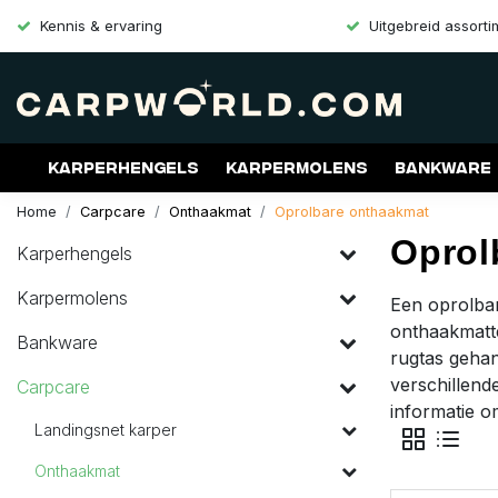
Kennis & ervaring
Uitgebreid assort
Karperhengels
Karpermolens
Bankware
Home
Carpcare
Onthaakmat
Oprolbare onthaakmat
Merken
Aanbiedingen
Gift Cards
Oprol
Karperhengels
Karpermolens
Een oprolbar
onthaakmatte
Bankware
rugtas geha
verschillend
Carpcare
informatie 
Landingsnet karper
Onthaakmat