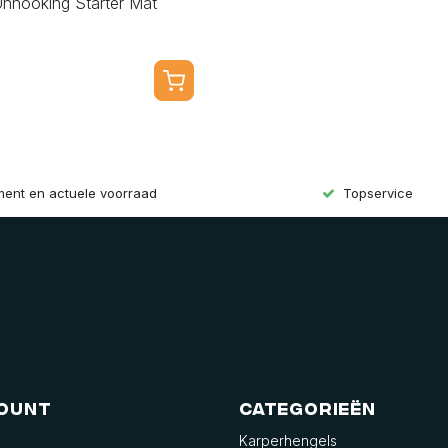
nhooking Starter Mat
iment en actuele voorraad
Topservice
count
Categorieën
Karperhengels