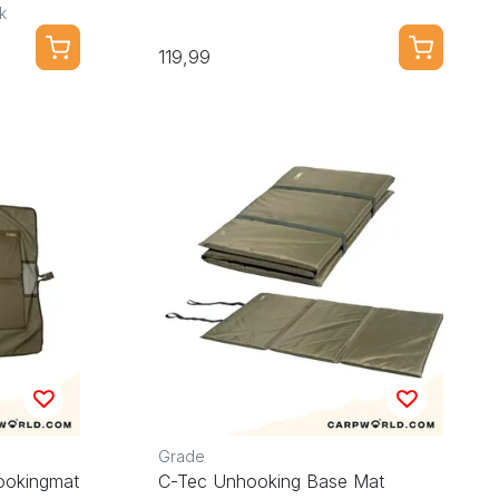
k
119,99
Grade
ookingmat
C-Tec Unhooking Base Mat