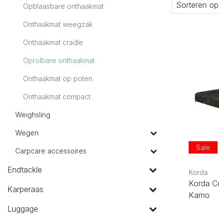
Sorteren op
Opblaasbare onthaakmat
Onthaakmat weegzak
Onthaakmat cradle
Oprolbare onthaakmat
Onthaakmat op poten
Onthaakmat compact
Weighsling
Wegen
Sale
Carpcare accessoires
Endtackle
Korda
Korda C
Karperaas
Kamo
Luggage