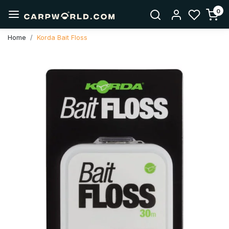
0
Home
Korda Bait Floss